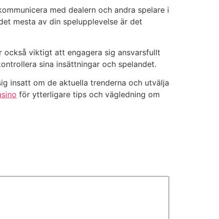
 kommunicera med dealern och andra spelare i
t det mesta av din spelupplevelse är det
r också viktigt att engagera sig ansvarsfullt
ontrollera sina insättningar och spelandet.
g insatt om de aktuella trenderna och utvälja
asino
för ytterligare tips och vägledning om