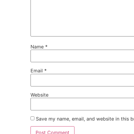
Name
*
Email
*
Website
Save my name, email, and website in this b